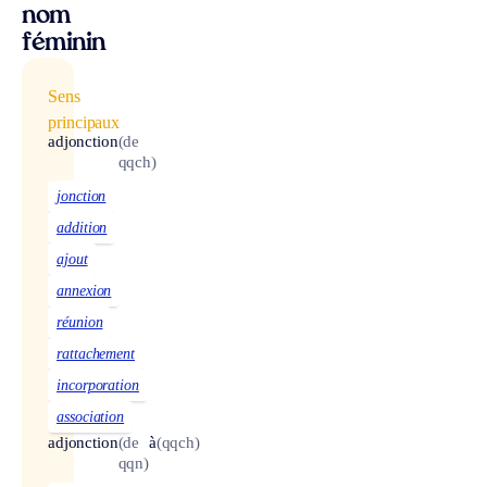
nom
féminin
Sens
principaux
adjonction
(de
qqch)
jonction
addition
ajout
annexion
réunion
rattachement
incorporation
association
adjonction
(de
à
(qqch)
qqn)