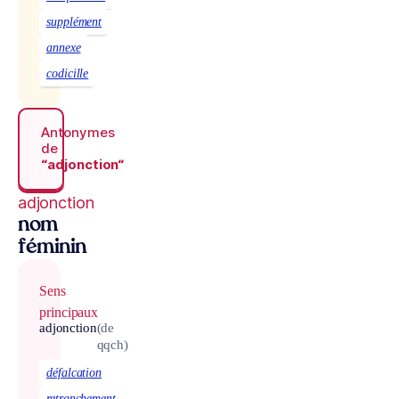
supplément
annexe
codicille
Antonymes
de
“adjonction“
adjonction
nom
féminin
Sens
principaux
adjonction
(de
qqch)
défalcation
retranchement