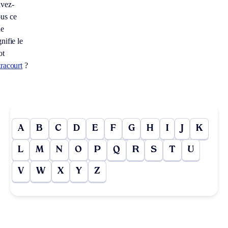
vez-
us ce
ue
gnifie le
ot
tracourt
?
A
B
C
D
E
F
G
H
I
J
K
L
M
N
O
P
Q
R
S
T
U
V
W
X
Y
Z