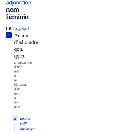
adjonction
nom
féminin
FR
[adʒɔ̃ksjɔ̃]
Action
1
d’adjoindre
qqn,
qqch.
L’adjonction
d’une
aile
à
un
bâtiment,
d’un
nom
à
une
liste.
a
Emploi
vieilli.
Rhétorique.