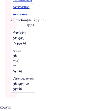
soustraction
suppression
adjonction
(de
à
(qqch)
qqn)
démission
(de qqn)
de (qqch)
retrait
(de
qqn)
de
(qqch)
désengagement
(de qqn) de
(qqch)
couvrir