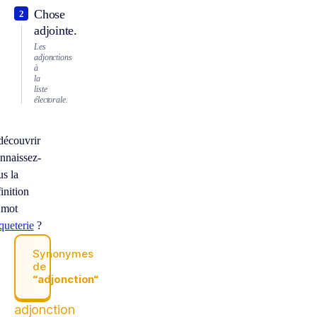
Chose
2
adjointe.
Les
adjonctions
à
la
liste
électorale.
découvrir
nnaissez-
us la
inition
 mot
queterie
?
Synonymes
de
“adjonction“
adjonction