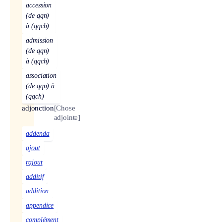
accession
(de qqn)
à (qqch)
admission
(de qqn)
à (qqch)
association
(de qqn) à
(qqch)
adjonction
[Chose
adjointe]
addenda
ajout
rajout
additif
addition
appendice
complément