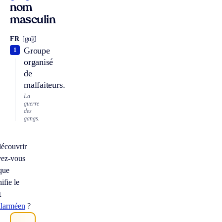
nom
masculin
FR
[gɑ̃g]
Groupe
1
organisé
de
malfaiteurs.
La
guerre
des
gangs.
écouvrir
vez-vous
que
nifie le
t
llarméen
?