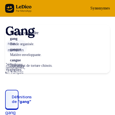
Aller au contenu
Synonymes
Gang
Ne pas confondre
gang
nom
Bande organisée.
gangue
masculin
Matière enveloppante.
cangue
Définitions,
Instrument de torture chinois.
synonymes,
exemples
en français
Définitions
de
“gang“
gang