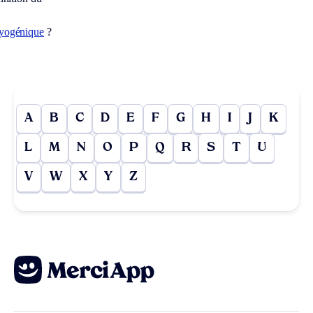
yogénique
?
A
B
C
D
E
F
G
H
I
J
K
L
M
N
O
P
Q
R
S
T
U
V
W
X
Y
Z