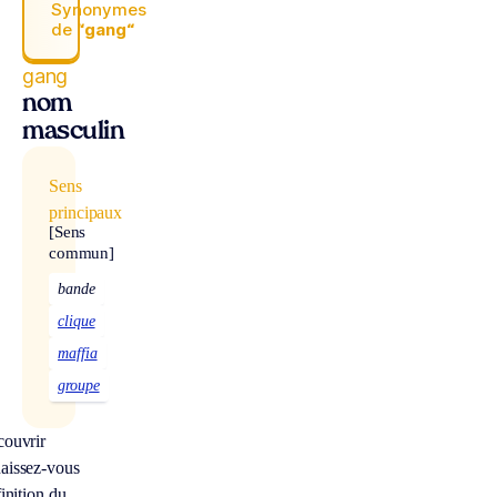
Synonymes
de
“gang“
gang
nom
masculin
Sens
principaux
[Sens
commun]
bande
clique
maffia
groupe
couvrir
aissez-vous
finition du