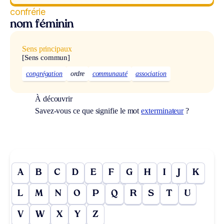
confrérie
nom féminin
Sens principaux
[Sens commun]
congrégation
ordre
communauté
association
À découvrir
Savez-vous ce que signifie le mot
exterminateur
?
A
B
C
D
E
F
G
H
I
J
K
L
M
N
O
P
Q
R
S
T
U
V
W
X
Y
Z