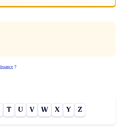
lissance
?
T
U
V
W
X
Y
Z