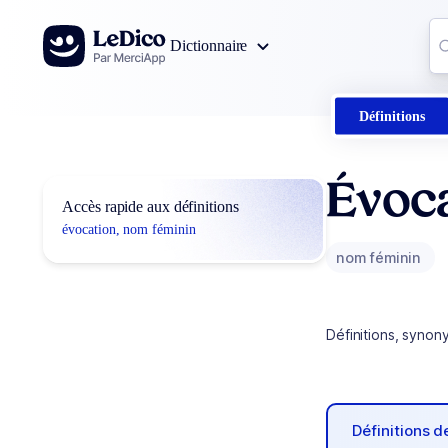
Aller au contenu
Co
Dictionnaire
0
r
Définitions
Évoc
Accès rapide aux définitions
évocation, nom féminin
nom féminin
Définitions, synon
Définitions 