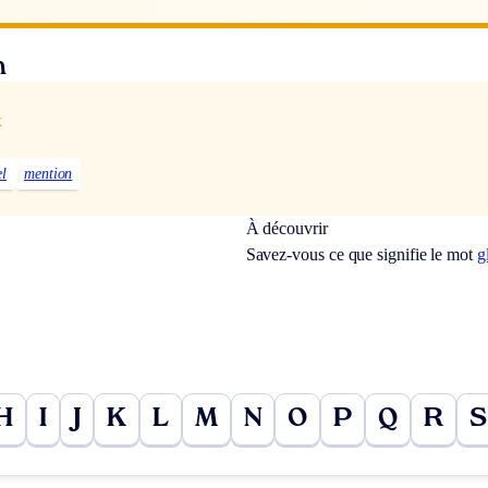
n
x
el
mention
À découvrir
Savez-vous ce que signifie le mot
g
H
I
J
K
L
M
N
O
P
Q
R
S