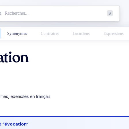
mmencez à chercher un mot dans le dictionnaire :
S
esults found.
Synonymes
Contraires
Locutions
Expressions
ation
ymes, exemples en français
de
“évocation“