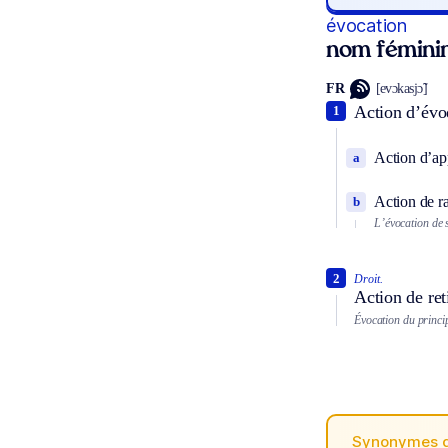
évocation
nom fémini
FR
[evɔkasjɔ̃]
Action d’évo
1
Action d’app
a
Action de r
b
L’évocation de 
2
Droit.
Action de ret
Évocation du princip
Synonymes 