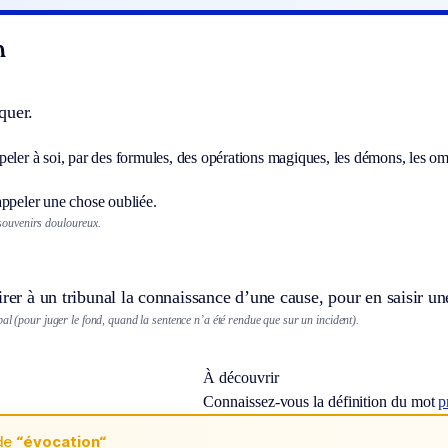
n
quer.
eler à soi, par des formules, des opérations magiques, les démons, les om
appeler une chose oubliée.
souvenirs douloureux.
irer à un tribunal la connaissance d’une cause, pour en saisir une
al (pour juger le fond, quand la sentence n’a été rendue que sur un incident).
À découvrir
Connaissez-vous la définition du mot
p
de
“évocation“