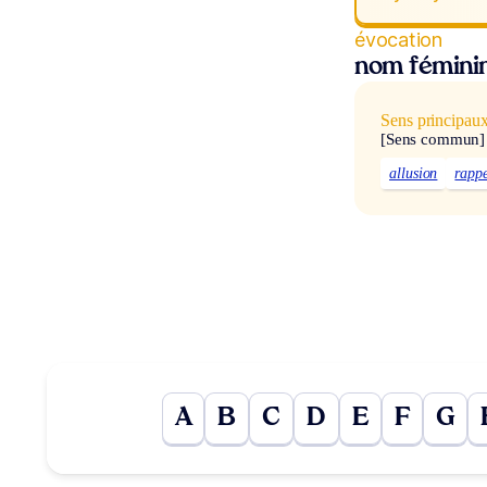
évocation
nom fémini
Sens principau
[Sens commun]
allusion
rapp
A
B
C
D
E
F
G