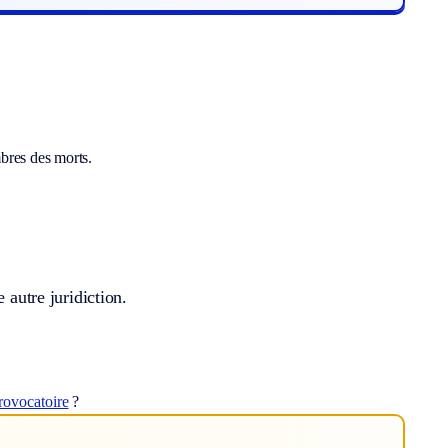
bres des morts.
 autre juridiction.
rovocatoire
?