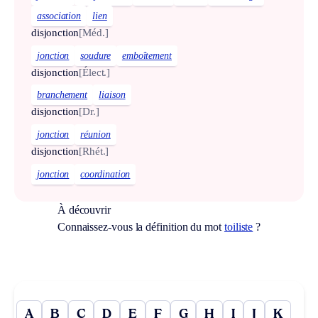
association
lien
disjonction
[Méd.]
jonction
soudure
emboîtement
disjonction
[Élect.]
branchement
liaison
disjonction
[Dr.]
jonction
réunion
disjonction
[Rhét.]
jonction
coordination
À découvrir
Connaissez-vous la définition du mot
toiliste
?
A
B
C
D
E
F
G
H
I
J
K