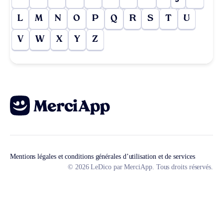
L
M
N
O
P
Q
R
S
T
U
V
W
X
Y
Z
Mentions légales et conditions générales d’utilisation et de services
© 2026 LeDico par MerciApp. Tous droits réservés.