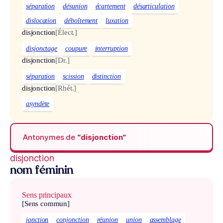
séparation
désunion
écartement
désarticulation
dislocation
déboîtement
luxation
disjonction
[Élect.]
disjonctage
coupure
interruption
disjonction
[Dr.]
séparation
scission
distinction
disjonction
[Rhét.]
asyndète
Antonymes de
“disjonction“
disjonction
nom féminin
Sens principaux
[Sens commun]
jonction
conjonction
réunion
union
assemblage