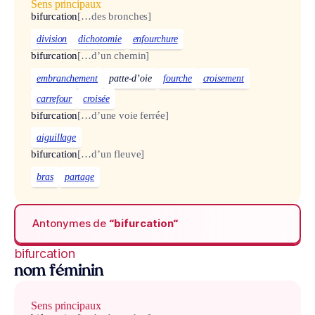
Sens principaux
bifurcation
[…des bronches]
division
dichotomie
enfourchure
bifurcation
[…d’un chemin]
embranchement
patte-d’oie
fourche
croisement
carrefour
croisée
bifurcation
[…d’une voie ferrée]
aiguillage
bifurcation
[…d’un fleuve]
bras
partage
Antonymes de
“bifurcation“
bifurcation
nom féminin
Sens principaux