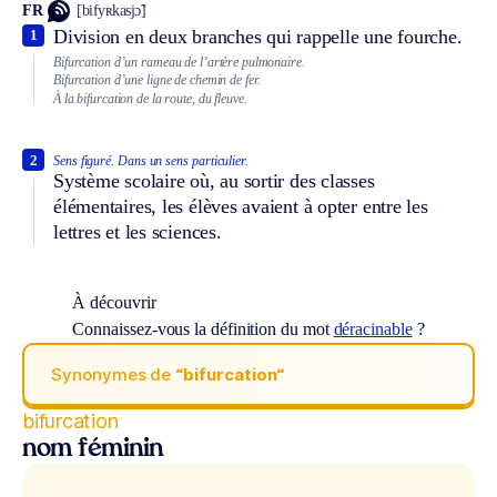
FR
[bifyʀkasjɔ̃]
Division en deux branches qui rappelle une fourche.
1
Bifurcation d’un rameau de l’artère pulmonaire.
Bifurcation d’une ligne de chemin de fer.
À la bifurcation de la route, du fleuve.
2
Sens figuré.
Dans un sens particulier.
Système scolaire où, au sortir des classes
élémentaires, les élèves avaient à opter entre les
lettres et les sciences.
À découvrir
Connaissez-vous la définition du mot
déracinable
?
Synonymes de
“bifurcation“
bifurcation
nom féminin