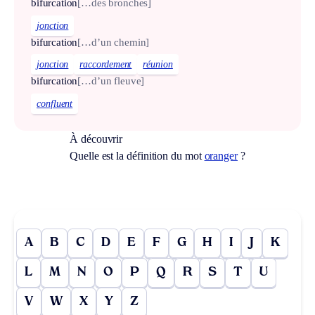
bifurcation
[…des bronches]
jonction
bifurcation
[…d’un chemin]
jonction
raccordement
réunion
bifurcation
[…d’un fleuve]
confluent
À découvrir
Quelle est la définition du mot
oranger
?
A
B
C
D
E
F
G
H
I
J
K
L
M
N
O
P
Q
R
S
T
U
V
W
X
Y
Z