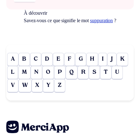
À découvrir
Savez-vous ce que signifie le mot
suppuration
?
A
B
C
D
E
F
G
H
I
J
K
L
M
N
O
P
Q
R
S
T
U
V
W
X
Y
Z