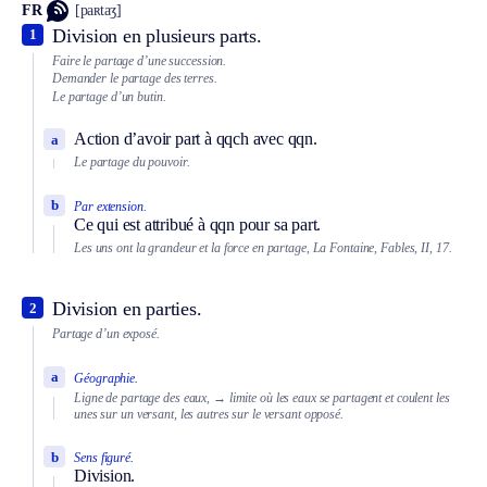
FR
[paʀtaʒ]
Division en plusieurs parts.
1
Faire le partage d’une succession.
Demander le partage des terres.
Le partage d’un butin.
Action d’avoir part à qqch avec qqn.
a
Le partage du pouvoir.
b
Par extension.
Ce qui est attribué à qqn pour sa part.
Les uns ont la grandeur et la force en partage, La Fontaine, Fables, II, 17.
Division en parties.
2
Partage d’un exposé.
a
Géographie.
Ligne de partage des eaux,
→ limite où les eaux se partagent et coulent les
unes sur un versant, les autres sur le versant opposé.
b
Sens figuré.
Division.