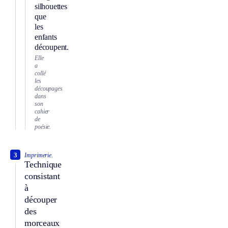
silhouettes
que
les
enfants
découpent.
Elle
a
collé
les
découpages
dans
son
cahier
de
poésie.
3
Imprimerie.
Technique
consistant
à
découper
des
morceaux