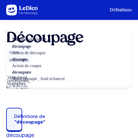
Aller au contenu
Définitions
Découpage
Ne pas confondre
découpage
nom
Action de découper.
découpe
masculin
Action de couper.
découpure
Définitions,
Motif découpé ; bord échancré.
synonymes,
exemples
en français
Définitions de
“découpage“
découpage