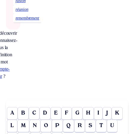
fusion
réunion
remembrement
découvrir
nnaissez-
us la
inition
 mot
mpte-
ur
?
A
B
C
D
E
F
G
H
I
J
K
L
M
N
O
P
Q
R
S
T
U