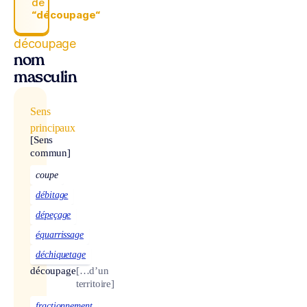
de
“découpage“
découpage
nom
masculin
Sens
principaux
[Sens
commun]
coupe
débitage
dépeçage
équarrissage
déchiquetage
découpage
[…d’un
territoire]
fractionnement