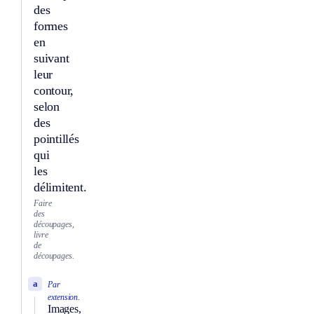
des
formes
en
suivant
leur
contour,
selon
des
pointillés
qui
les
délimitent.
Faire
des
découpages,
livre
de
découpages.
a
Par
extension.
Images,