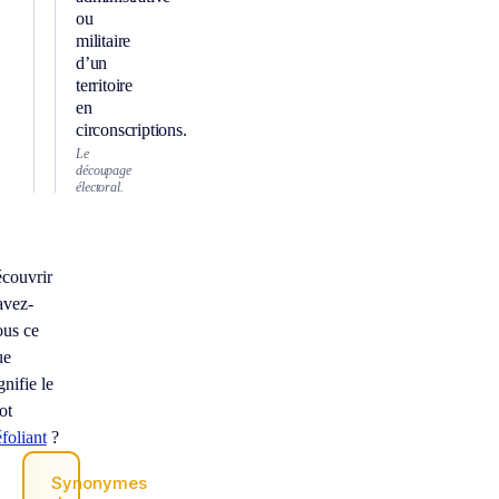
ou
militaire
d’un
territoire
en
circonscriptions.
Le
découpage
électoral.
écouvrir
avez-
ous ce
ue
gnifie le
ot
foliant
?
Synonymes