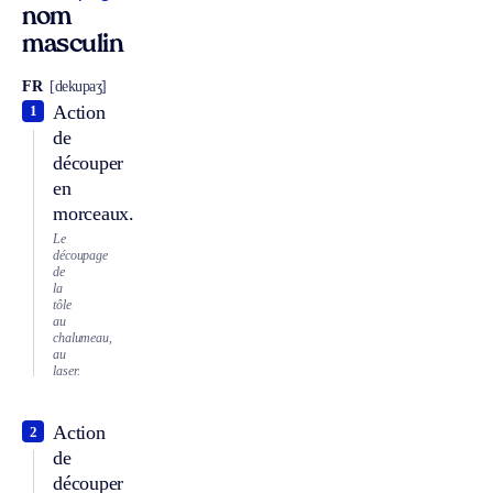
nom
masculin
FR
[dekupaʒ]
Action
1
de
découper
en
morceaux.
Le
découpage
de
la
tôle
au
chalumeau,
au
laser.
Action
2
de
découper