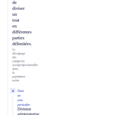
de
diviser
un
tout
en
différentes
parties
délimitées.
Le
découpage
des
catégories
socioprofessionnelles
dans
la
population
active.
a
Dans
un
sens
particulier.
Division
administrative