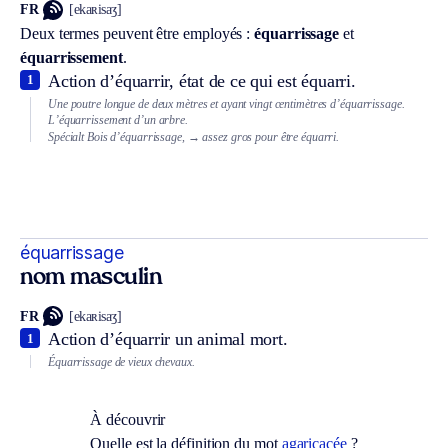
FR
[ekaʀisaʒ]
Deux termes peuvent être employés :
équarrissage
et
équarrissement
.
Action d’équarrir, état de ce qui est équarri.
1
Une poutre longue de deux mètres et ayant vingt centimètres d’équarrissage.
L’équarrissement d’un arbre.
Spécialt
Bois d’équarrissage,
→ assez gros pour être équarri.
équarrissage
nom masculin
FR
[ekaʀisaʒ]
Action d’équarrir un animal mort.
1
Équarrissage de vieux chevaux.
À découvrir
Quelle est la définition du mot
agaricacée
?