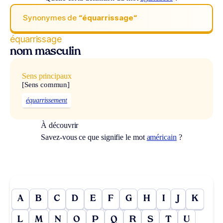
Synonymes de
“équarrissage“
équarrissage
nom masculin
Sens principaux
[Sens commun]
équarrissement
À découvrir
Savez-vous ce que signifie le mot
américain
?
A
B
C
D
E
F
G
H
I
J
K
L
M
N
O
P
Q
R
S
T
U