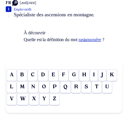
FR
[asɑ̃sjɔnist]
1
Emploi vieilli.
Spécialiste des ascensions en montagne.
À découvrir
Quelle est la définition du mot
rastaquouère
?
A
B
C
D
E
F
G
H
I
J
K
L
M
N
O
P
Q
R
S
T
U
V
W
X
Y
Z