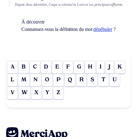
Depuis deux décennies, l’aspe a colonisé la Loire et ses principaux affluents.
À découvrir
Connaissez-vous la définition du mot
dénébuler
?
A
B
C
D
E
F
G
H
I
J
K
L
M
N
O
P
Q
R
S
T
U
V
W
X
Y
Z