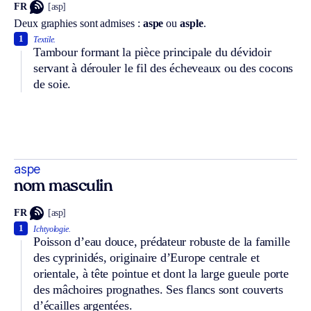
FR
[asp]
Deux graphies sont admises :
aspe
ou
asple
.
1
Textile.
Tambour formant la pièce principale du dévidoir
servant à dérouler le fil des écheveaux ou des cocons
de soie.
aspe
nom masculin
FR
[asp]
1
Ichtyologie.
Poisson d’eau douce, prédateur robuste de la famille
des cyprinidés, originaire d’Europe centrale et
orientale, à tête pointue et dont la large gueule porte
des mâchoires prognathes. Ses flancs sont couverts
d’écailles argentées.