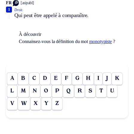
FR
[asiɲabl]
1
Droit.
Qui peut être appelé à comparaître.
À découvrir
Connaissez-vous la définition du mot
monotypiste
?
A
B
C
D
E
F
G
H
I
J
K
L
M
N
O
P
Q
R
S
T
U
V
W
X
Y
Z