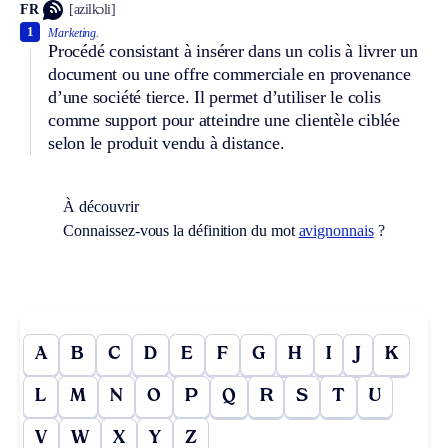
FR
[azilkɔli]
1
Marketing.
Procédé consistant à insérer dans un colis à livrer un
document ou une offre commerciale en provenance
d’une société tierce. Il permet d’utiliser le colis
comme support pour atteindre une clientèle ciblée
selon le produit vendu à distance.
À découvrir
Connaissez-vous la définition du mot
avignonnais
?
A
B
C
D
E
F
G
H
I
J
K
L
M
N
O
P
Q
R
S
T
U
V
W
X
Y
Z