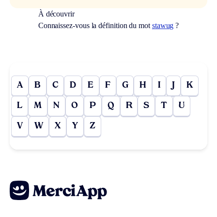
À découvrir
Connaissez-vous la définition du mot
stawug
?
A
B
C
D
E
F
G
H
I
J
K
L
M
N
O
P
Q
R
S
T
U
V
W
X
Y
Z