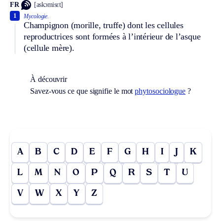
FR
[askɔmisɛt]
1
Mycologie.
Champignon (morille, truffe) dont les cellules
reproductrices sont formées à l’intérieur de l’asque
(cellule mère).
À découvrir
Savez-vous ce que signifie le mot
phytosociologue
?
A
B
C
D
E
F
G
H
I
J
K
L
M
N
O
P
Q
R
S
T
U
V
W
X
Y
Z