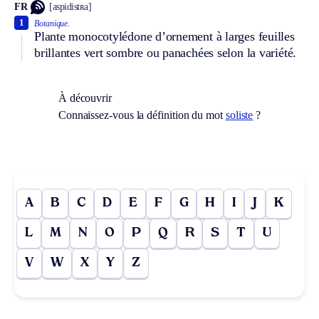
FR
[aspidistʀa]
1
Botanique.
Plante monocotylédone d’ornement à larges feuilles
brillantes vert sombre ou panachées selon la variété.
À découvrir
Connaissez-vous la définition du mot
soliste
?
A
B
C
D
E
F
G
H
I
J
K
L
M
N
O
P
Q
R
S
T
U
V
W
X
Y
Z