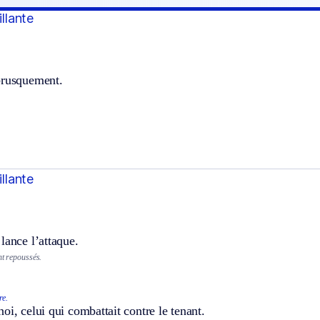
illante
brusquement.
illante
lance l’attaque.
nt repoussés.
re.
oi, celui qui combattait contre le tenant.