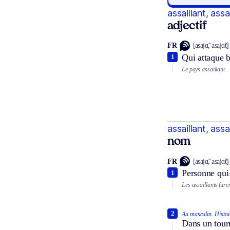
assaillant, assa
adjectif
FR
[asajɑ̃, asajɑ̃t]
Qui attaque 
1
Le pays assaillant.
assaillant, assa
nom
FR
[asajɑ̃, asajɑ̃t]
Personne qui 
1
Les assaillants fure
2
Au masculin.
Histoi
Dans un tourn