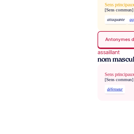
Sens principau
[Sens commun]
attaquante
ag
Antonymes 
assaillant
nom mascul
Sens principau
[Sens commun]
défenseur