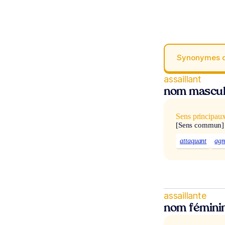
Synonymes 
assaillant
nom mascul
Sens principau
[Sens commun]
attaquant
agr
assaillante
nom fémini