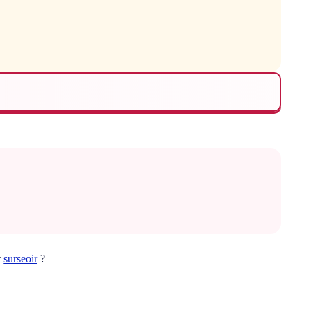
t
surseoir
?