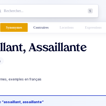
mmencez à chercher un mot dans le dictionnaire :
S
esults found.
Synonymes
Contraires
Locutions
Expressions
llant, Assaillante
m
ymes, exemples en français
de
“assaillant, assaillante“