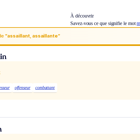
À découvrir
Savez-vous ce que signifie le mot
m
de
“assaillant, assaillante“
in
x
esseur
offenseur
combattant
n