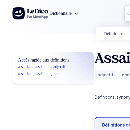
Aller au contenu
Co
Dictionnaire
0
r
Définitions
Assai
Accès rapide aux définitions
assaillant, assaillante, adjectif
assaillant, assaillante, nom
adjectif
no
Définitions, synon
Définitions 