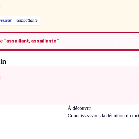
x
resseur
combattante
de
“assaillant, assaillante“
in
x
À découvrir
Connaissez-vous la définition du mo