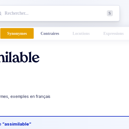
mmencez à chercher un mot dans le dictionnaire :
S
esults found.
Synonymes
Contraires
Locutions
Expressions
ilable
ymes, exemples en français
de
“assimilable“