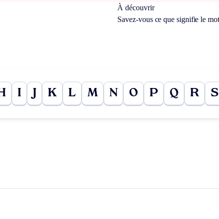
À découvrir
Savez-vous ce que signifie le mo
H
I
J
K
L
M
N
O
P
Q
R
S