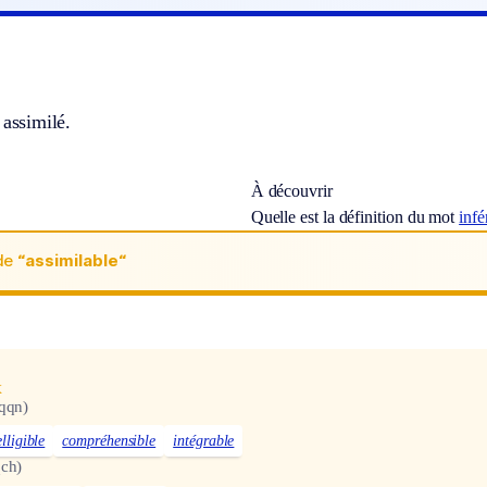
 assimilé.
À découvrir
Quelle est la définition du mot
infé
de
“assimilable“
x
 qqn)
elligible
compréhensible
intégrable
qch)