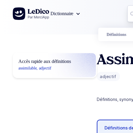
Aller au contenu
Co
Dictionnaire
0
r
Définitions
Assim
Accès rapide aux définitions
assimilable, adjectif
adjectif
Définitions, synon
Définitions 