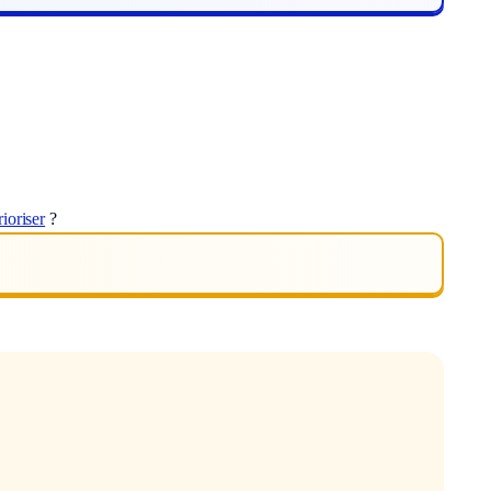
rioriser
?