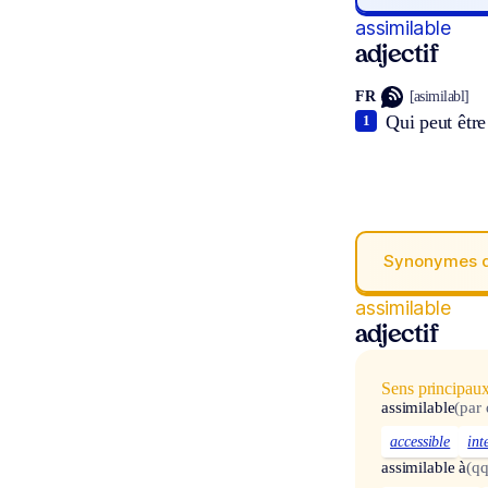
assimilable
adjectif
FR
[asimilabl]
Qui peut être
1
Synonymes 
assimilable
adjectif
Sens principau
assimilable
(par
accessible
int
assimilable à
(q