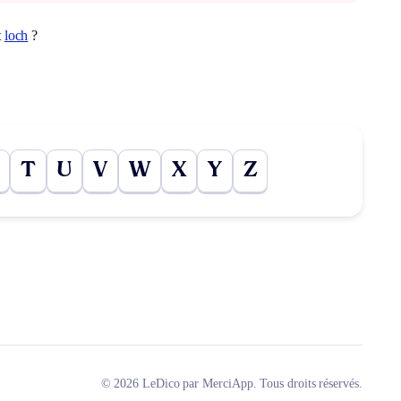
t
loch
?
T
U
V
W
X
Y
Z
© 2026 LeDico par MerciApp. Tous droits réservés.