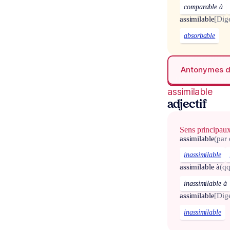
comparable à
assimilable
[Dige
absorbable
Antonymes 
assimilable
adjectif
Sens principau
assimilable
(par
inassimilable
assimilable à
(q
inassimilable à
assimilable
[Dige
inassimilable