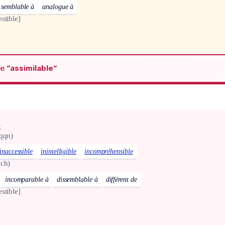
semblable à
analogue à
stible]
de
“assimilable“
x
 qqn)
inaccessible
inintelligible
incompréhensible
qch)
incomparable à
dissemblable à
différent de
stible]