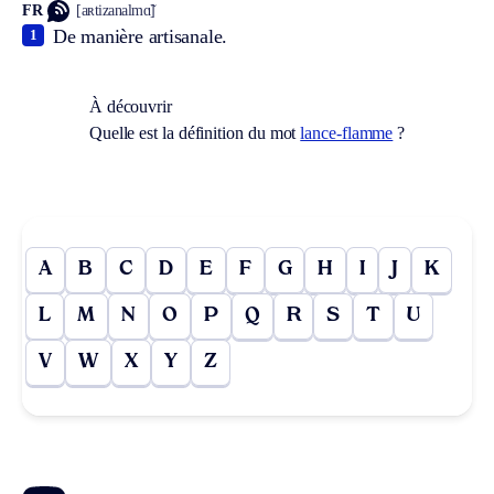
FR
[aʀtizanalmɑ̃]
De manière artisanale.
1
À découvrir
Quelle est la définition du mot
lance-flamme
?
A
B
C
D
E
F
G
H
I
J
K
L
M
N
O
P
Q
R
S
T
U
V
W
X
Y
Z