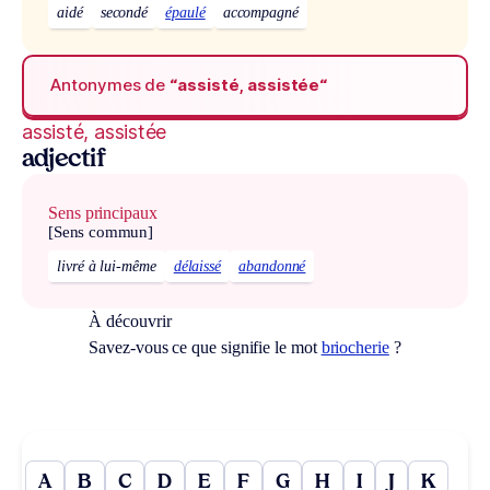
aidé
secondé
épaulé
accompagné
Antonymes de
“assisté, assistée“
assisté, assistée
adjectif
Sens principaux
[Sens commun]
livré à lui-même
délaissé
abandonné
À découvrir
Savez-vous ce que signifie le mot
briocherie
?
A
B
C
D
E
F
G
H
I
J
K