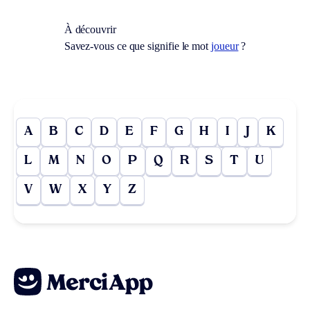
À découvrir
Savez-vous ce que signifie le mot
joueur
?
A
B
C
D
E
F
G
H
I
J
K
L
M
N
O
P
Q
R
S
T
U
V
W
X
Y
Z