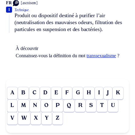
FR
[asɛnisœʀ]
1
Technique.
Produit ou dispositif destiné à purifier l’air
(neutralisation des mauvaises odeurs, filtration des
particules en suspension et des bactéries).
À découvrir
Connaissez-vous la définition du mot
transsexualisme
?
A
B
C
D
E
F
G
H
I
J
K
L
M
N
O
P
Q
R
S
T
U
V
W
X
Y
Z