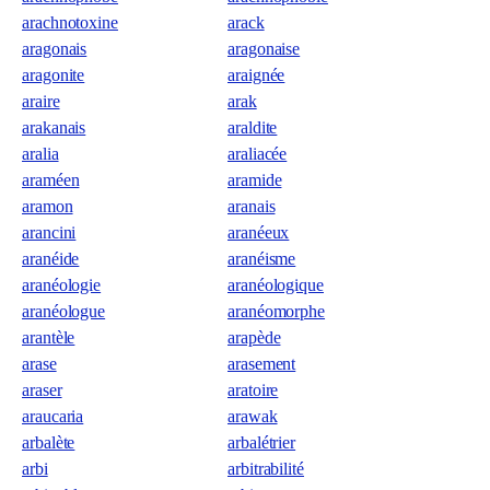
arachnotoxine
arack
aragonais
aragonaise
aragonite
araignée
araire
arak
arakanais
araldite
aralia
araliacée
araméen
aramide
aramon
aranais
arancini
aranéeux
aranéide
aranéisme
aranéologie
aranéologique
aranéologue
aranéomorphe
arantèle
arapède
arase
arasement
araser
aratoire
araucaria
arawak
arbalète
arbalétrier
arbi
arbitrabilité