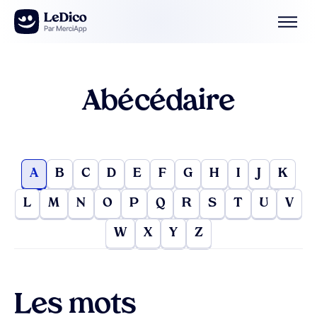
Aller au contenu
Abécédaire
A
B
C
D
E
F
G
H
I
J
K
L
M
N
O
P
Q
R
S
T
U
V
W
X
Y
Z
Les mots