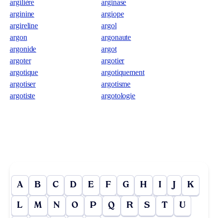
argilière
arginase
arginine
argiope
argireline
argol
argon
argonaute
argonide
argot
argoter
argotier
argotique
argotiquement
argotiser
argotisme
argotiste
argotologie
A
B
C
D
E
F
G
H
I
J
K
L
M
N
O
P
Q
R
S
T
U