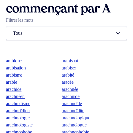
commençant par A
Filtrer les mots
Tous
arabique
arabisant
arabisation
arabiser
arabisme
arabité
arable
aracée
arachide
arachnée
arachnéen
arachnide
arachnidisme
arachnoïde
arachnoïdien
arachnoïdite
arachnologie
arachnologique
arachnologiste
arachnologue
arachnophobe
arachnophobie