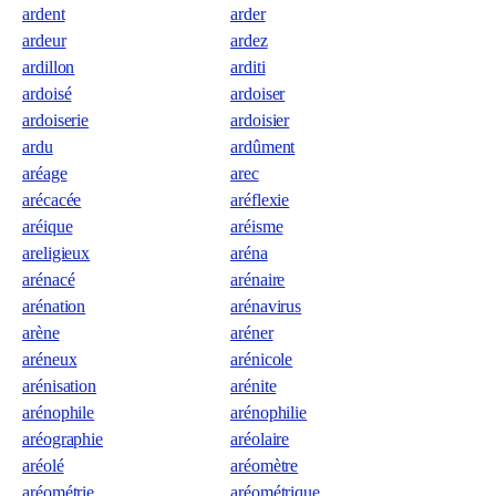
ardent
arder
ardeur
ardez
ardillon
arditi
ardoisé
ardoiser
ardoiserie
ardoisier
ardu
ardûment
aréage
arec
arécacée
aréflexie
aréique
aréisme
areligieux
aréna
arénacé
arénaire
arénation
arénavirus
arène
aréner
aréneux
arénicole
arénisation
arénite
arénophile
arénophilie
aréographie
aréolaire
aréolé
aréomètre
aréométrie
aréométrique