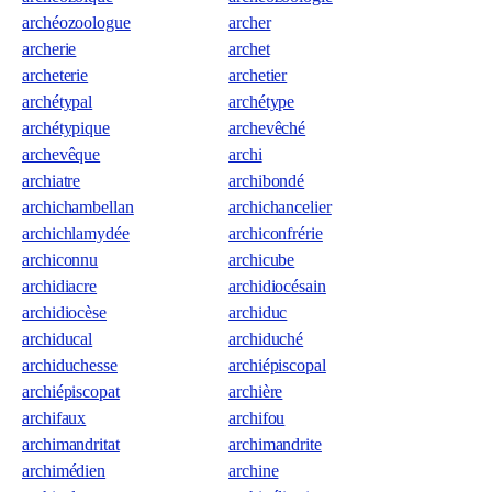
archéozoologue
archer
archerie
archet
archeterie
archetier
archétypal
archétype
archétypique
archevêché
archevêque
archi
archiatre
archibondé
archichambellan
archichancelier
archichlamydée
archiconfrérie
archiconnu
archicube
archidiacre
archidiocésain
archidiocèse
archiduc
archiducal
archiduché
archiduchesse
archiépiscopal
archiépiscopat
archière
archifaux
archifou
archimandritat
archimandrite
archimédien
archine