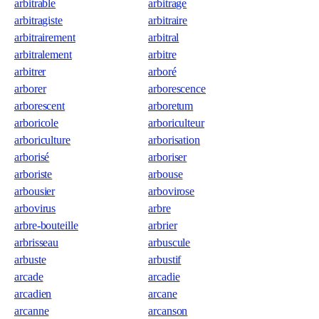
arbitrable
arbitrage
arbitragiste
arbitraire
arbitrairement
arbitral
arbitralement
arbitre
arbitrer
arboré
arborer
arborescence
arborescent
arboretum
arboricole
arboriculteur
arboriculture
arborisation
arborisé
arboriser
arboriste
arbouse
arbousier
arbovirose
arbovirus
arbre
arbre-bouteille
arbrier
arbrisseau
arbuscule
arbuste
arbustif
arcade
arcadie
arcadien
arcane
arcanne
arcanson