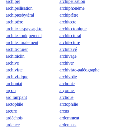
archipel
archipélisation
archipellisation
archiphonème
archipresbytéral
archiprêtre
archiptère
architecte
architecte-paysagiste
architectonique
architectoniquement
architectural
architecturalement
architecture
architecturer
architravé
architriclin
archivage
archive
archiver
archiviste
archiviste-paléographe
archivistique
archivolte
archontat
archonte
arçon
arçonner
arc-rampant
arctique
arctophile
arctophilie
arcure
arcus
ardéchois
ardemment
ardence
ardennais