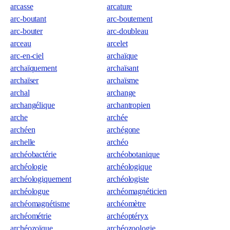
arcasse
arcature
arc-boutant
arc-boutement
arc-bouter
arc-doubleau
arceau
arcelet
arc-en-ciel
archaïque
archaïquement
archaïsant
archaïser
archaïsme
archal
archange
archangélique
archantropien
arche
archée
archéen
archégone
archelle
archéo
archéobactérie
archéobotanique
archéologie
archéologique
archéologiquement
archéologiste
archéologue
archéomagnéticien
archéomagnétisme
archéomètre
archéométrie
archéoptéryx
archéozoïque
archéozoologie