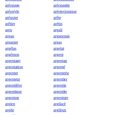
aréopage
aréopagite
aréostyle
aréotectonique
aréquier
arête
arêtier
arétin
areu
argali
argan
arganeraie
arganier
argas
argélas
argelat
argémon
argent
argentage
argentan
argentation
argenté
argenter
argenterie
argenteur
argentier
argentifère
argentin
argentique
argentite
argenton
argenture
argien
argilacé
argile
argileux