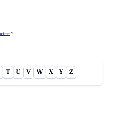
aciérer
?
T
U
V
W
X
Y
Z