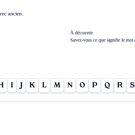
rec ancien.
À découvrir
Savez-vous ce que signifie le mot
H
I
J
K
L
M
N
O
P
Q
R
S