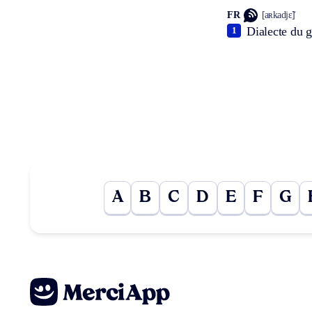
FR
[aʀkadjɛ̃]
Dialecte du g
1
A
B
C
D
E
F
G