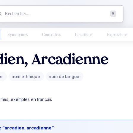
mmencez à chercher un mot dans le dictionnaire :
S
esults found.
Synonymes
Contraires
Locutions
Expressions
ien, Arcadienne
ue
nom ethnique
nom de langue
ymes, exemples en français
de
“arcadien, arcadienne“