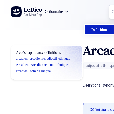
Aller au contenu
Co
Dictionnaire
0
r
Définitions
Arcad
Accès rapide aux définitions
arcadien, arcadienne, adjectif ethnique
Arcadien, Arcadienne, nom ethnique
adjectif ethniq
arcadien, nom de langue
Définitions, synon
Définitions 