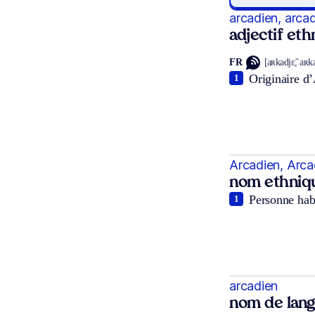
arcadien, arca
adjectif et
FR
[aʀkadjɛ̃, aʀk
Originaire d’
1
Arcadien, Arca
nom ethniq
Personne habi
1
arcadien
nom de lan