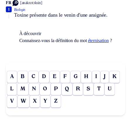
FR
[aʀaknɔtɔksin]
1
Biologie.
Toxine présente dans le venin d'une araignée.
À découvrir
Connaissez-vous la définition du mot
éternisation
?
A
B
C
D
E
F
G
H
I
J
K
L
M
N
O
P
Q
R
S
T
U
V
W
X
Y
Z