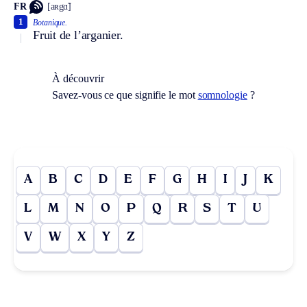
FR
[aʀgɑ̃]
1
Botanique.
Fruit de l’arganier.
À découvrir
Savez-vous ce que signifie le mot
somnologie
?
A
B
C
D
E
F
G
H
I
J
K
L
M
N
O
P
Q
R
S
T
U
V
W
X
Y
Z