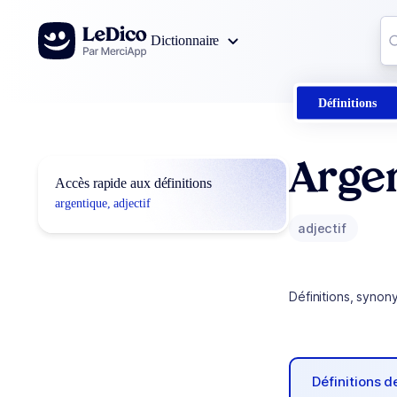
Aller au contenu
Co
Dictionnaire
0
r
Définitions
Arge
Accès rapide aux définitions
argentique, adjectif
adjectif
Définitions, synon
Définitions 