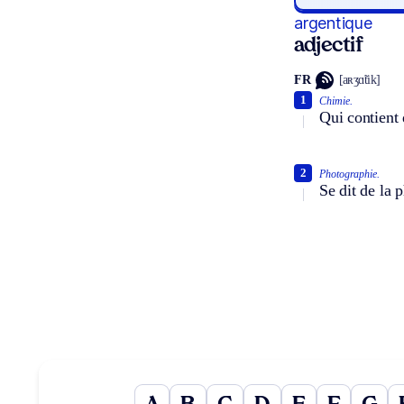
argentique
adjectif
FR
[aʀʒɑ̃tik]
1
Chimie.
Qui contient 
2
Photographie.
Se dit de la 