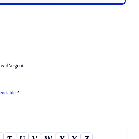
ns d’argent.
renciable
?