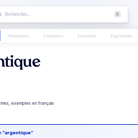
mmencez à chercher un mot dans le dictionnaire :
S
esults found.
Synonymes
Contraires
Locutions
Expressions
ntique
ymes, exemples en français
de
“argentique“