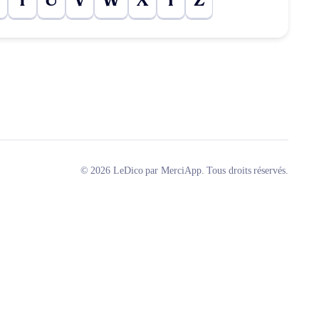
T
U
V
W
X
Y
Z
© 2026 LeDico par MerciApp. Tous droits réservés.