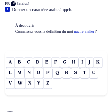
FR
[aʀabize]
Donner un caractère arabe à qqch.
1
À découvrir
Connaissez-vous la définition du mot
navire-atelier
?
A
B
C
D
E
F
G
H
I
J
K
L
M
N
O
P
Q
R
S
T
U
V
W
X
Y
Z