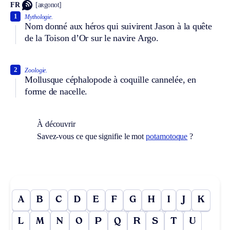
FR
[aʀgonot]
1
Mythologie.
Nom donné aux héros qui suivirent Jason à la quête
de la Toison d’Or sur le navire Argo.
2
Zoologie.
Mollusque céphalopode à coquille cannelée, en
forme de nacelle.
À découvrir
Savez-vous ce que signifie le mot
potamotoque
?
A
B
C
D
E
F
G
H
I
J
K
L
M
N
O
P
Q
R
S
T
U