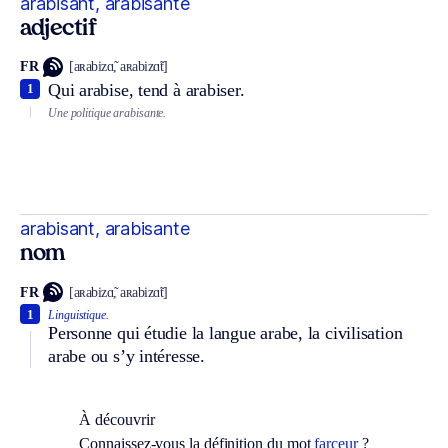
arabisant, arabisante
adjectif
FR
[aʀabizɑ̃, aʀabizɑ̃t]
Qui arabise, tend à arabiser.
1
Une politique arabisante.
arabisant, arabisante
nom
FR
[aʀabizɑ̃, aʀabizɑ̃t]
1
Linguistique.
Personne qui étudie la langue arabe, la civilisation
arabe ou s’y intéresse.
À découvrir
Connaissez-vous la définition du mot
farceur
?