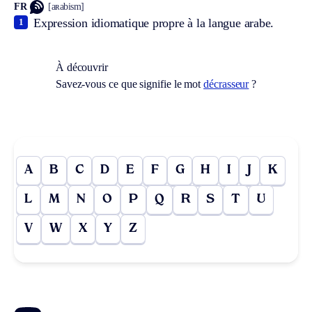
FR
[aʀabism]
Expression idiomatique propre à la langue arabe.
1
À découvrir
Savez-vous ce que signifie le mot
décrasseur
?
A
B
C
D
E
F
G
H
I
J
K
L
M
N
O
P
Q
R
S
T
U
V
W
X
Y
Z