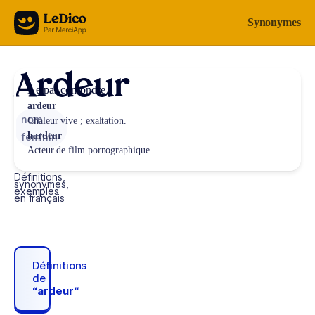
Aller au contenu
Synonymes
Ardeur
Ne pas confondre
ardeur
nom
Chaleur vive ; exaltation.
hardeur
féminin
Acteur de film pornographique.
Définitions,
synonymes,
exemples
en français
Définitions
de
“ardeur“