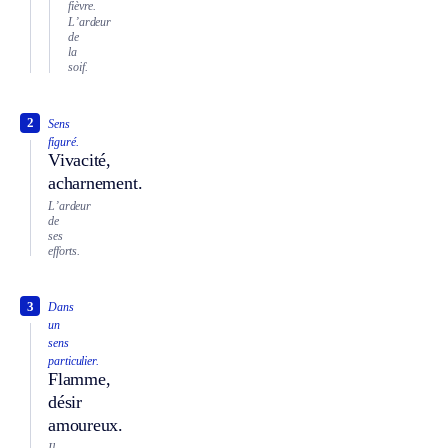
fièvre.
L’ardeur
de
la
soif.
2
Sens
figuré.
Vivacité,
acharnement.
L’ardeur
de
ses
efforts.
3
Dans
un
sens
particulier.
Flamme,
désir
amoureux.