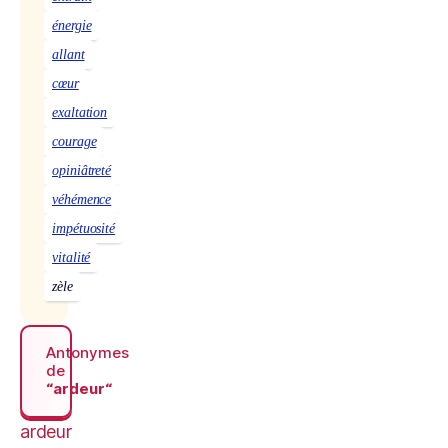
énergie
allant
cœur
exaltation
courage
opiniâtreté
véhémence
impétuosité
vitalité
zèle
Antonymes
de
“ardeur“
ardeur