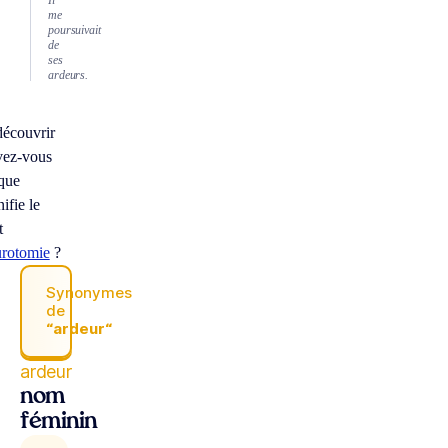
Il
me
poursuivait
de
ses
ardeurs.
écouvrir
vez-vous
que
nifie le
t
urotomie
?
Synonymes
de
“ardeur“
ardeur
nom
féminin