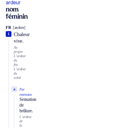
ardeur
nom
féminin
FR
[aʀdœʀ]
Chaleur
1
vive.
Au
propre
L’ardeur
du
feu.
L’ardeur
du
soleil.
a
Par
extension.
Sensation
de
brûlure.
L’ardeur
de
la