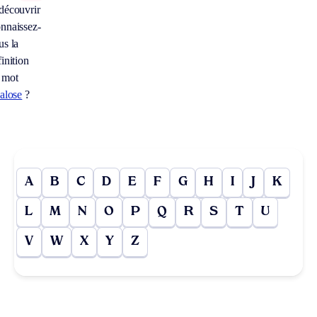
découvrir
nnaissez-
us la
inition
 mot
calose
?
A
B
C
D
E
F
G
H
I
J
K
L
M
N
O
P
Q
R
S
T
U
V
W
X
Y
Z