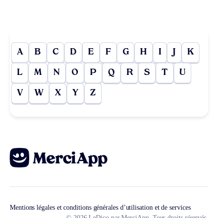
A
B
C
D
E
F
G
H
I
J
K
L
M
N
O
P
Q
R
S
T
U
V
W
X
Y
Z
Mentions légales et conditions générales d’utilisation et de services
© 2026 LeDico par MerciApp. Tous droits réservés.