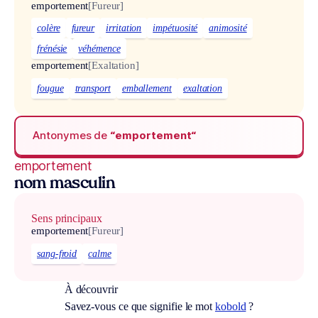
emportement
[Fureur]
colère
fureur
irritation
impétuosité
animosité
frénésie
véhémence
emportement
[Exaltation]
fougue
transport
emballement
exaltation
Antonymes de
“emportement“
emportement
nom masculin
Sens principaux
emportement
[Fureur]
sang-froid
calme
À découvrir
Savez-vous ce que signifie le mot
kobold
?