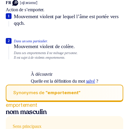
FR
[ɑ̃pɔʀtəmɑ̃]
Action de s’emporter.
Mouvement violent par lequel l’âme est portée vers
1
qqch.
2
Dans un sens particulier.
Mouvement violent de colère.
Dans ses emportements il ne ménage personne.
Il est sujet à de violents emportements.
À découvrir
Quelle est la définition du mot
salvé
?
Synonymes de
“emportement“
emportement
nom masculin
Sens principaux