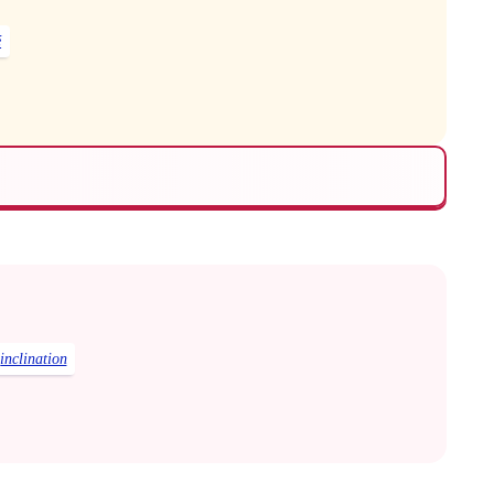
é
inclination