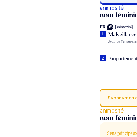
animosité
nom fémini
FR
[animozite]
Malveillance 
1
Avoir de l’animosité
Emportement 
2
Synonymes 
animosité
nom fémini
Sens principau