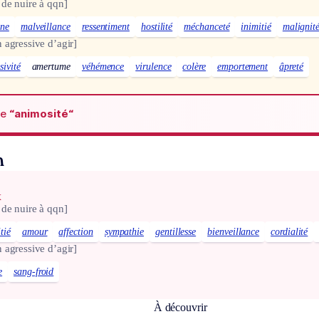
 de nuire à qqn]
ine
malveillance
ressentiment
hostilité
méchanceté
inimitié
malignit
 agressive d’agir]
sivité
amertume
véhémence
virulence
colère
emportement
âpreté
de
“animosité“
n
x
 de nuire à qqn]
tié
amour
affection
sympathie
gentillesse
bienveillance
cordialité
 agressive d’agir]
e
sang-froid
À découvrir