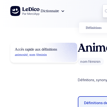
Aller au contenu
Co
Dictionnaire
0
r
Définitions
Anim
Accès rapide aux définitions
animosité, nom féminin
nom féminin
Définitions, synon
Définitions 