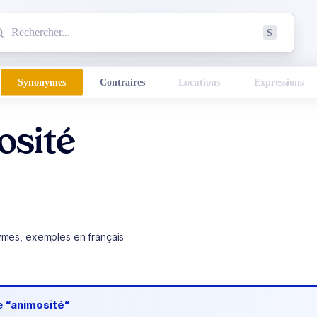
mmencez à chercher un mot dans le dictionnaire :
S
esults found.
Synonymes
Contraires
Locutions
Expressions
osité
ymes, exemples en français
de
“animosité“