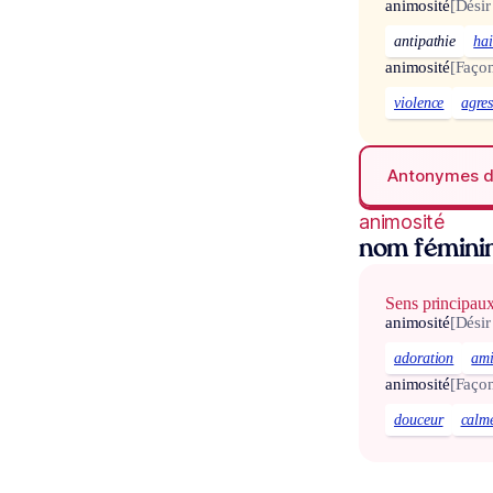
animosité
[Désir
antipathie
ha
animosité
[Façon
violence
agres
Antonymes 
animosité
nom fémini
Sens principau
animosité
[Désir
adoration
ami
animosité
[Façon
douceur
calm