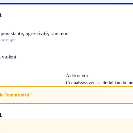
n
persistante, agressivité, rancœur.
 contre qqn.
violent.
À découvrir
Connaissez-vous la définition du m
de
“animosité“
n
x