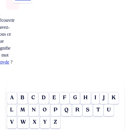
À
écouvrir
avez-
ous ce
ue
ignifie
e mot
myde
?
A
B
C
D
E
F
G
H
I
J
K
L
M
N
O
P
Q
R
S
T
U
V
W
X
Y
Z