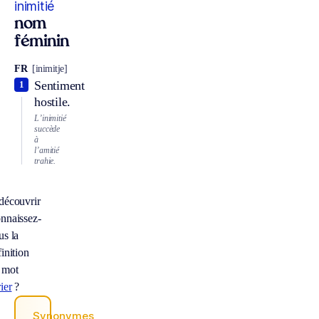
inimitié
nom
féminin
FR
[inimitje]
Sentiment
1
hostile.
L’inimitié
succède
à
l’amitié
trahie.
découvrir
nnaissez-
us la
inition
 mot
ier
?
Synonymes