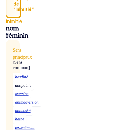
de
“inimitié“
inimitié
nom
féminin
Sens
principaux
[Sens
commun]
hostilité
antipathie
aversion
animadversion
animosité
haine
ressentiment