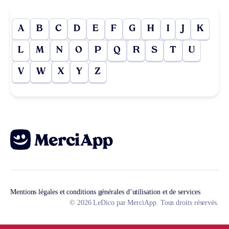
A
B
C
D
E
F
G
H
I
J
K
L
M
N
O
P
Q
R
S
T
U
V
W
X
Y
Z
Mentions légales et conditions générales d’utilisation et de services
© 2026 LeDico par MerciApp. Tous droits réservés.