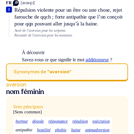
FR
[avɛʀsjɔ̃]
Répulsion violente pour un être ou une chose, rejet
1
farouche de qqch ; forte antipathie que l’on conçoit
pour qqn pouvant aller jusqu’à la haine.
Avoir de l’aversion pour les serpents.
Ressentir de l’aversion pour les menteurs.
À découvrir
Savez-vous ce que signifie le mot
additionneur
?
Synonymes de
“aversion“
aversion
nom féminin
Sens principaux
[Sens commun]
horreur
dégoût
répugnance
répulsion
exécration
antipathie
hostilité
phobie
haine
animadversion