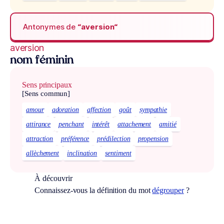
Antonymes de
“aversion“
aversion
nom féminin
Sens principaux
[Sens commun]
amour
adoration
affection
goût
sympathie
attirance
penchant
intérêt
attachement
amitié
attraction
préférence
prédilection
propension
allèchement
inclination
sentiment
À découvrir
Connaissez-vous la définition du mot
dégrouper
?