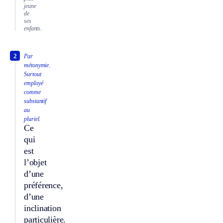
jeune
de
ses
enfants.
2
Par
métonymie.
Surtout
employé
comme
substantif
au
pluriel.
Ce
qui
est
l’objet
d’une
préférence,
d’une
inclination
particulière.