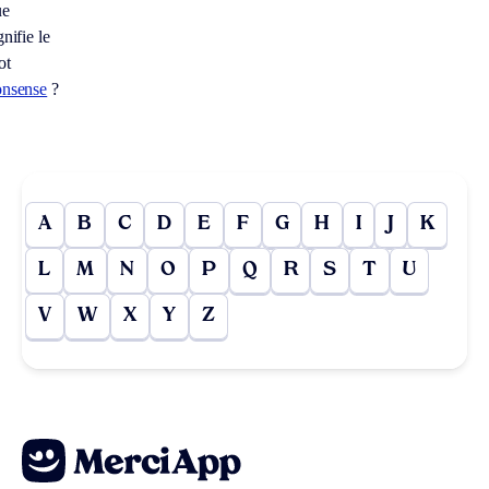
ue
gnifie le
ot
onsense
?
A
B
C
D
E
F
G
H
I
J
K
L
M
N
O
P
Q
R
S
T
U
V
W
X
Y
Z