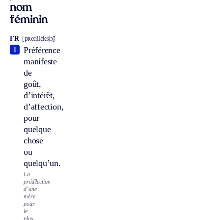
nom
féminin
FR
[pʀedilɛksjɔ̃]
Préférence
1
manifeste
de
goût,
d’intérêt,
d’affection,
pour
quelque
chose
ou
quelqu’un.
La
prédilection
d’une
mère
pour
le
plus