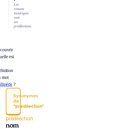
Les
romans
historiques
sont
ses
prédilections.
couvrir
elle est
finition
u mot
llipède
?
Synonymes
de
“prédilection“
prédilection
nom