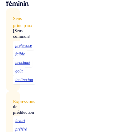
féminin
Sens
principaux
[Sens
commun]
préférence
faible
penchant
goût
inclination
Expressions
de
prédilection
favori
préféré