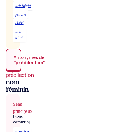
privilégié
fétiche
chéri
bien-
aimé
Antonymes de
“prédilection“
prédilection
nom
féminin
Sens
principaux
[Sens
commun]
aversion