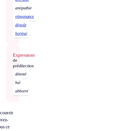
antipathie
répugnance
dégoût
horreur
Expressions
de
prédilection
détesté
haï
abhorré
couvrir
avez-
us ce