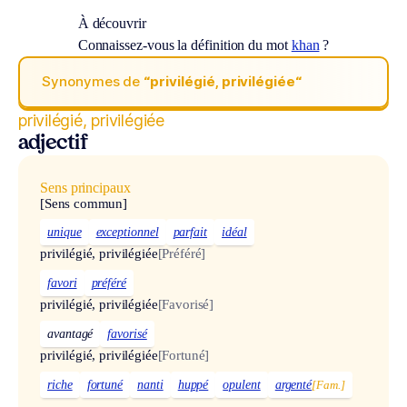
À découvrir
Connaissez-vous la définition du mot
khan
?
Synonymes de
“privilégié, privilégiée“
privilégié, privilégiée
adjectif
Sens principaux
[Sens commun]
unique
exceptionnel
parfait
idéal
privilégié, privilégiée
[Préféré]
favori
préféré
privilégié, privilégiée
[Favorisé]
avantagé
favorisé
privilégié, privilégiée
[Fortuné]
riche
fortuné
nanti
huppé
opulent
argenté
[Fam.]