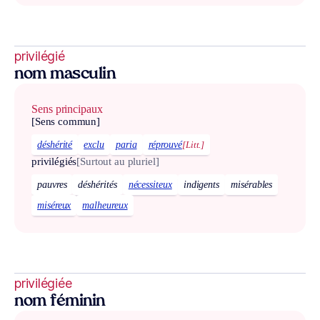
privilégié
nom masculin
Sens principaux
[Sens commun]
déshérité
exclu
paria
réprouvé
[Litt.]
privilégiés
[Surtout au pluriel]
pauvres
déshérités
nécessiteux
indigents
misérables
miséreux
malheureux
privilégiée
nom féminin