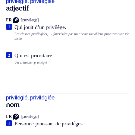
privilégié, privilégiée
adjectif
FR
[pʀivileʒje]
Qui jouit d’un privilège.
1
Les classes privilégiées,
→ favorisées par un niveau social leur procurant une vie
aisée.
Qui est prioritaire.
2
Un créancier privilégié.
privilégié, privilégiée
nom
FR
[pʀivileʒje]
Personne jouissant de privilèges.
1