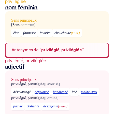
privilégiée
nom féminin
Sens principaux
[Sens commun]
élue
favorisée
favorite
chouchoute
[Fam.]
Antonymes de
“privilégié, privilégiée“
privilégié, privilégiée
adjectif
Sens principaux
privilégié, privilégiée
[Favorisé]
désavantagé
défavorisé
handicapé
lésé
malheureux
privilégié, privilégiée
[Fortuné]
pauvre
déshérité
désargenté
[Fam.]