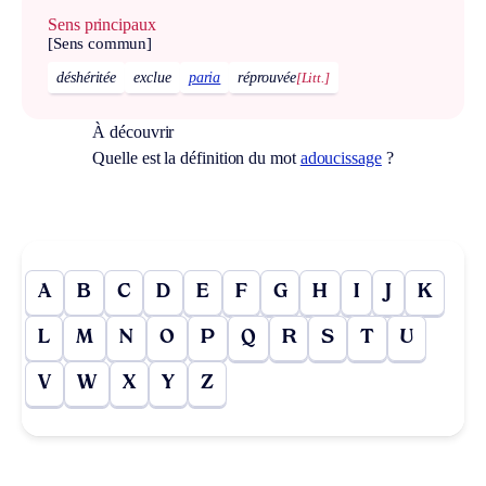
Sens principaux
[Sens commun]
déshéritée
exclue
paria
réprouvée
[Litt.]
À découvrir
Quelle est la définition du mot
adoucissage
?
A
B
C
D
E
F
G
H
I
J
K
L
M
N
O
P
Q
R
S
T
U
V
W
X
Y
Z