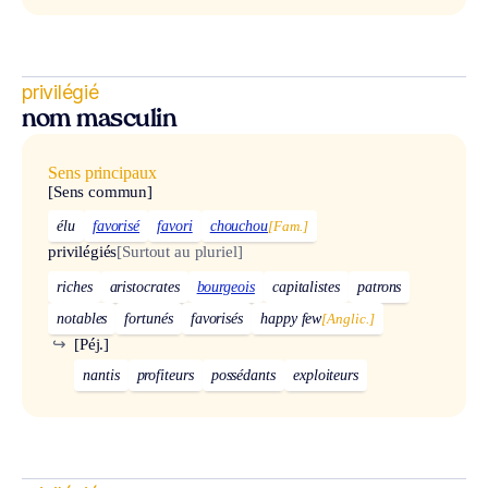
privilégié
nom masculin
Sens principaux
[Sens commun]
élu
favorisé
favori
chouchou
[Fam.]
privilégiés
[Surtout au pluriel]
riches
aristocrates
bourgeois
capitalistes
patrons
notables
fortunés
favorisés
happy few
[Anglic.]
↪
[Péj.]
nantis
profiteurs
possédants
exploiteurs