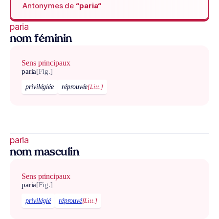
Antonymes de
“paria“
paria
nom féminin
Sens principaux
paria
[Fig.]
privilégiée
réprouvée
[Litt.]
paria
nom masculin
Sens principaux
paria
[Fig.]
privilégié
réprouvé
[Litt.]