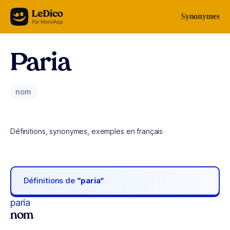
Aller au contenu
Synonymes
Paria
nom
Définitions, synonymes, exemples en français
Définitions de
“paria“
paria
nom