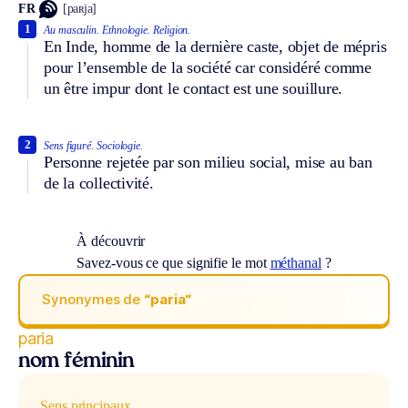
FR
[paʀja]
1
Au masculin.
Ethnologie.
Religion.
En Inde, homme de la dernière caste, objet de mépris
pour l’ensemble de la société car considéré comme
un être impur dont le contact est une souillure.
2
Sens figuré.
Sociologie.
Personne rejetée par son milieu social, mise au ban
de la collectivité.
À découvrir
Savez-vous ce que signifie le mot
méthanal
?
Synonymes de
“paria“
paria
nom féminin
Sens principaux