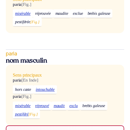
paria
[Fig.]
misérable
réprouvée
maudite
exclue
brebis galeuse
pestiférée
[Fig.]
paria
nom masculin
Sens principaux
paria
[En Inde]
hors caste
intouchable
paria
[Fig.]
misérable
réprouvé
maudit
exclu
brebis galeuse
pestiféré
[Fig.]