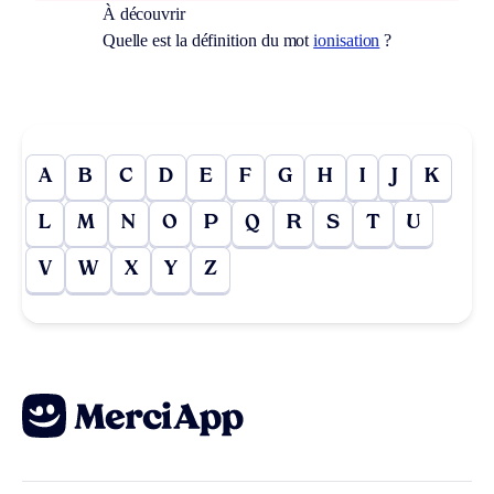
À découvrir
Quelle est la définition du mot
ionisation
?
A
B
C
D
E
F
G
H
I
J
K
L
M
N
O
P
Q
R
S
T
U
V
W
X
Y
Z