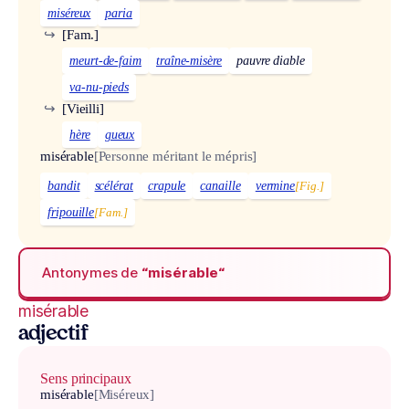
miséreux
paria
↪
[Fam.]
meurt-de-faim
traîne-misère
pauvre diable
va-nu-pieds
↪
[Vieilli]
hère
gueux
misérable
[Personne méritant le mépris]
bandit
scélérat
crapule
canaille
vermine
[Fig.]
fripouille
[Fam.]
Antonymes de
“misérable“
misérable
adjectif
Sens principaux
misérable
[Miséreux]