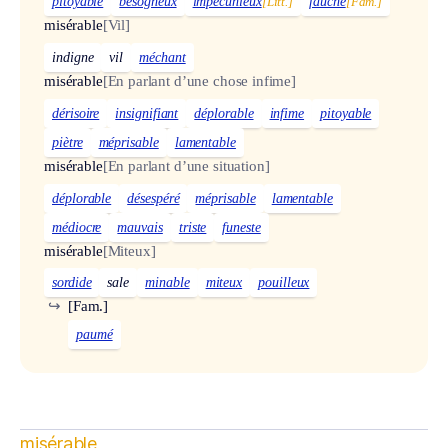
pitoyable
besogneux
impécunieux
[Litt.]
fauché
[Fam.]
misérable
[Vil]
indigne
vil
méchant
misérable
[En parlant d’une chose infime]
dérisoire
insignifiant
déplorable
infime
pitoyable
piètre
méprisable
lamentable
misérable
[En parlant d’une situation]
déplorable
désespéré
méprisable
lamentable
médiocre
mauvais
triste
funeste
misérable
[Miteux]
sordide
sale
minable
miteux
pouilleux
↪
[Fam.]
paumé
misérable