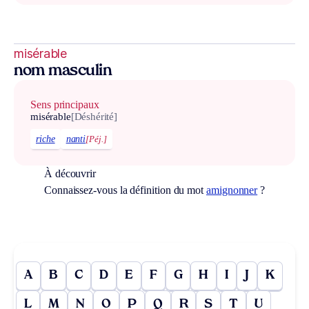
misérable
nom masculin
Sens principaux
misérable
[Déshérité]
riche
nanti
[Péj.]
À découvrir
Connaissez-vous la définition du mot
amignonner
?
A
B
C
D
E
F
G
H
I
J
K
L
M
N
O
P
Q
R
S
T
U