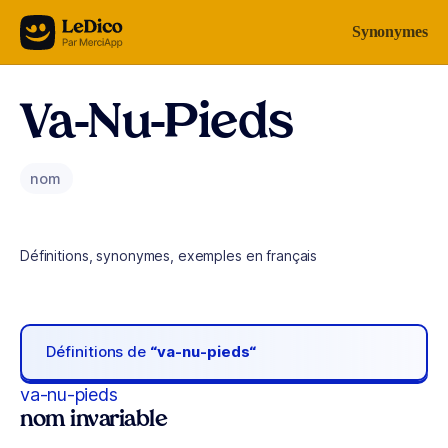
Aller au contenu
Synonymes
Va-Nu-Pieds
nom
Définitions, synonymes, exemples en français
Définitions de
“va-nu-pieds“
va-nu-pieds
nom invariable