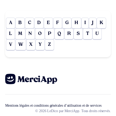
A
B
C
D
E
F
G
H
I
J
K
L
M
N
O
P
Q
R
S
T
U
V
W
X
Y
Z
Mentions légales et conditions générales d’utilisation et de services
© 2026 LeDico par MerciApp. Tous droits réservés.