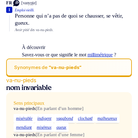
FR
[vanypje]
1
Emploi vieilli.
Personne qui n’a pas de quoi se chausser, se vêtir,
gueux.
Avoir pitié des va-nu-pieds.
À découvrir
Savez-vous ce que signifie le mot
millimétrique
?
Synonymes de
“va-nu-pieds“
va-nu-pieds
nom invariable
Sens principaux
va-nu-pieds
[En parlant d’un homme]
misérable
indigent
vagabond
clochard
malheureux
mendiant
miséreux
gueux
va-nu-pieds
[En parlant d’une femme]