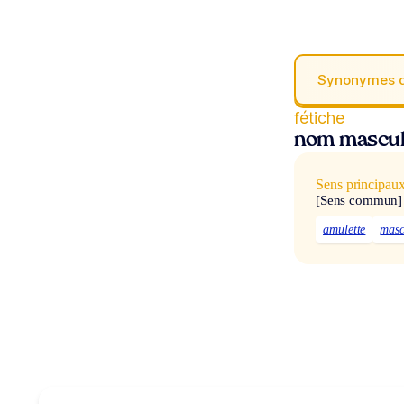
Synonymes 
fétiche
nom mascul
Sens principau
[Sens commun]
amulette
masc