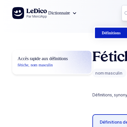
Aller au contenu
Co
Dictionnaire
0
r
Définitions
Fétic
Accès rapide aux définitions
fétiche, nom masculin
nom masculin
Définitions, synon
Définitions 