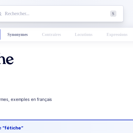
mmencez à chercher un mot dans le dictionnaire :
S
esults found.
Synonymes
Contraires
Locutions
Expressions
he
ymes, exemples en français
de
“fétiche“