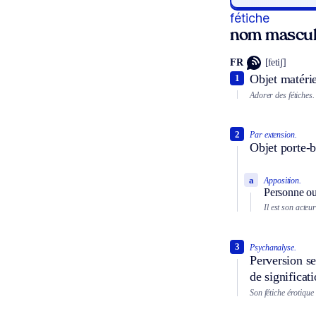
fétiche
nom mascul
FR
[fetiʃ]
Objet matérie
1
Adorer des fétiches.
2
Par extension.
Objet porte-
a
Apposition.
Personne ou
Il est son acteur
3
Psychanalyse.
Perversion se
de significat
Son fétiche érotique 