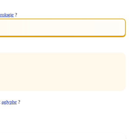
rologie
?
t
aglyphe
?