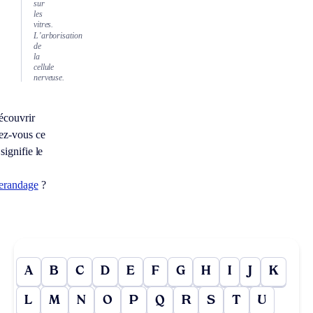
sur
les
vitres.
L’arborisation
de
la
cellule
nerveuse.
écouvrir
ez-vous ce
signifie le
lerandage
?
A
B
C
D
E
F
G
H
I
J
K
L
M
N
O
P
Q
R
S
T
U