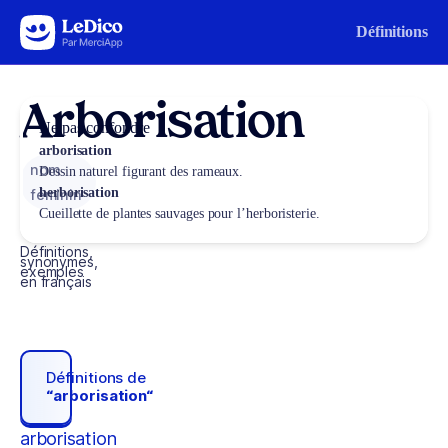
Aller au contenu
Définitions
Arborisation
Ne pas confondre
arborisation
nom
Dessin naturel figurant des rameaux.
herborisation
féminin
Cueillette de plantes sauvages pour l’herboristerie.
Définitions,
synonymes,
exemples
en français
Définitions de
“arborisation“
arborisation