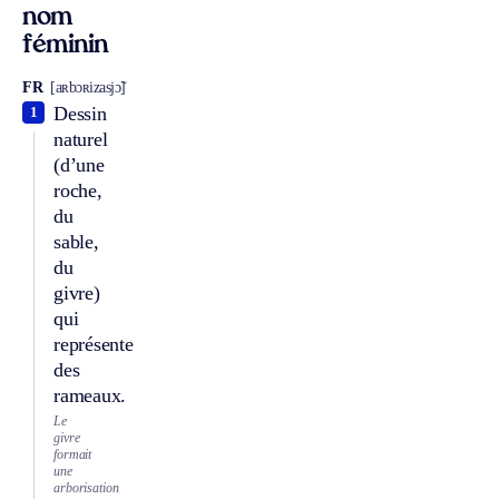
nom
féminin
FR
[aʀbɔʀizasjɔ̃]
Dessin
1
naturel
(d’une
roche,
du
sable,
du
givre)
qui
représente
des
rameaux.
Le
givre
formait
une
arborisation