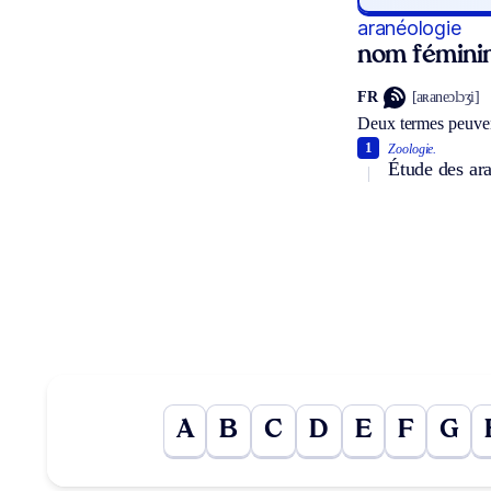
aranéologie
nom fémini
FR
[aʀaneɔlɔʒi]
Deux termes peuven
1
Zoologie.
Étude des ara
A
B
C
D
E
F
G