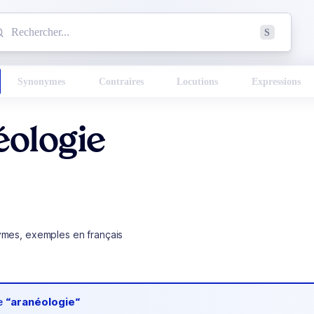
mmencez à chercher un mot dans le dictionnaire :
S
esults found.
Synonymes
Contraires
Locutions
Expressions
éologie
ymes, exemples en français
de
“aranéologie“