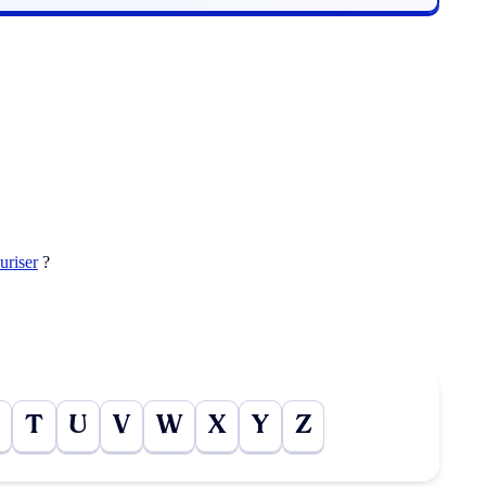
uriser
?
T
U
V
W
X
Y
Z