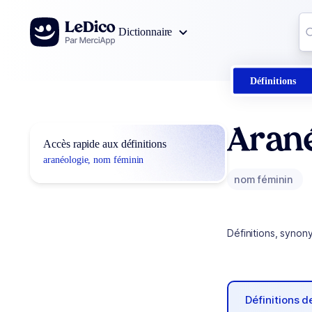
Aller au contenu
Co
Dictionnaire
0
r
Définitions
Aran
Accès rapide aux définitions
aranéologie, nom féminin
nom féminin
Définitions, synon
Définitions 