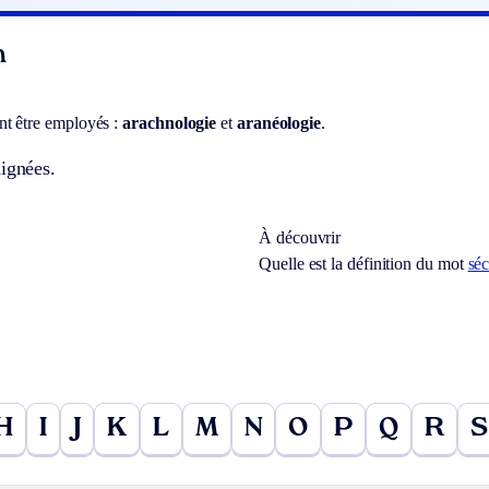
n
t être employés :
arachnologie
et
aranéologie
.
ignées.
À découvrir
Quelle est la définition du mot
séc
H
I
J
K
L
M
N
O
P
Q
R
S