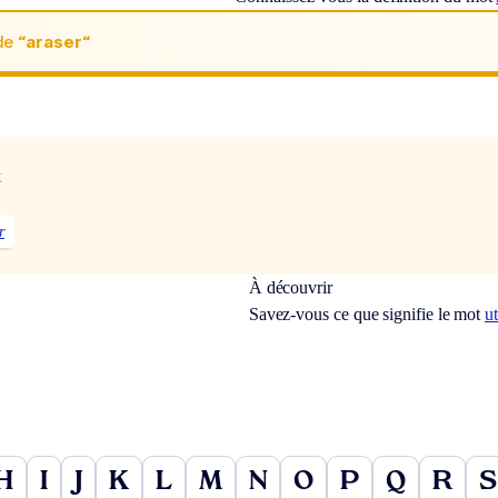
de
“araser“
x
r
À découvrir
Savez-vous ce que signifie le mot
ut
H
I
J
K
L
M
N
O
P
Q
R
S