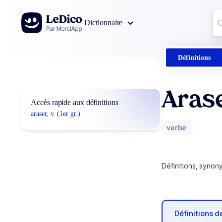
Aller au contenu
Co
Dictionnaire
0
r
Définitions
Aras
Accès rapide aux définitions
araser, v. (1er gr.)
verbe
Définitions, synon
Définitions 