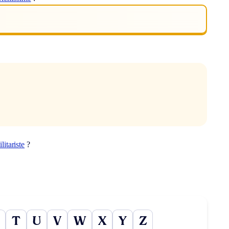
ilitariste
?
T
U
V
W
X
Y
Z