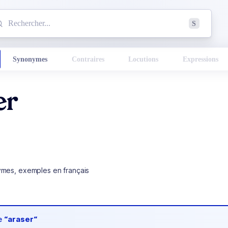
mmencez à chercher un mot dans le dictionnaire :
S
esults found.
Synonymes
Contraires
Locutions
Expressions
er
ymes, exemples en français
de
“araser“