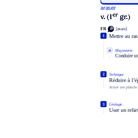
araser
er
v. (1
gr.)
FR
[aʀaze]
Mettre au ras
1
a
Maçonnerie.
Conduire un
2
Technique.
Réduire à l’é
Araser une planche.
3
Géologie.
User un relief