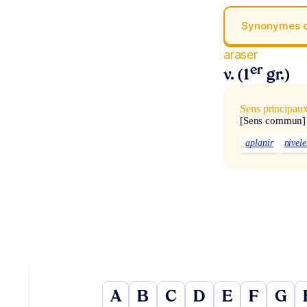
Synonymes 
araser
er
v. (1
gr.)
Sens principau
[Sens commun]
aplanir
nivele
A
B
C
D
E
F
G