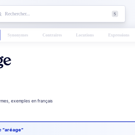
mmencez à chercher un mot dans le dictionnaire :
S
esults found.
Synonymes
Contraires
Locutions
Expressions
ge
ymes, exemples en français
de
“aréage“