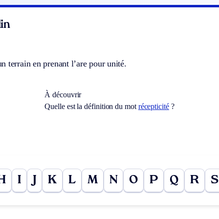
in
 terrain en prenant l’are pour unité.
À découvrir
Quelle est la définition du mot
récepticité
?
H
I
J
K
L
M
N
O
P
Q
R
S