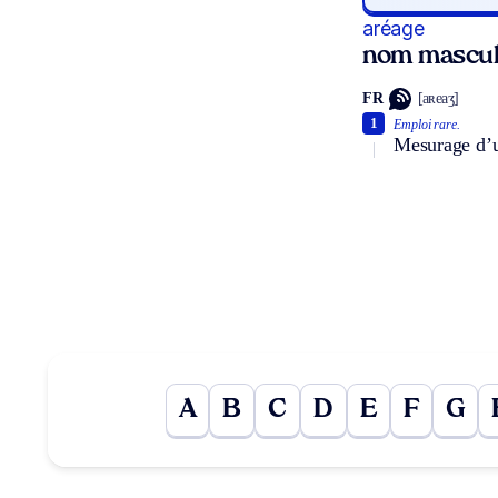
aréage
nom mascul
FR
[aʀeaʒ]
1
Emploi rare.
Mesurage d’un
A
B
C
D
E
F
G