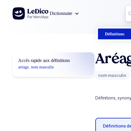
Aller au contenu
Co
Dictionnaire
0
r
Définitions
Aréa
Accès rapide aux définitions
aréage, nom masculin
nom masculin
Définitions, synon
Définitions 