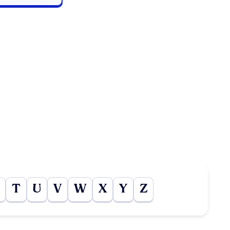
T
U
V
W
X
Y
Z