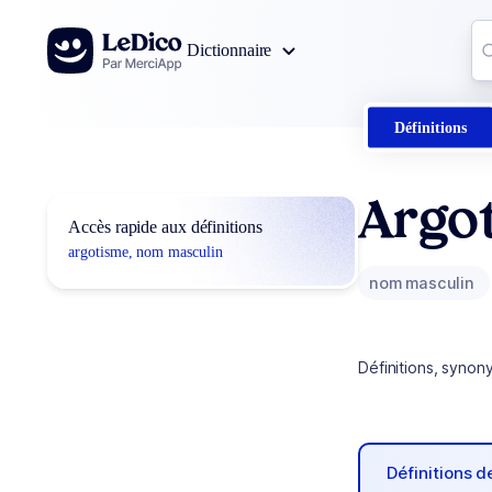
Aller au contenu
Co
Dictionnaire
0
r
Définitions
Argo
Accès rapide aux définitions
argotisme, nom masculin
nom masculin
Définitions, synon
Définitions 