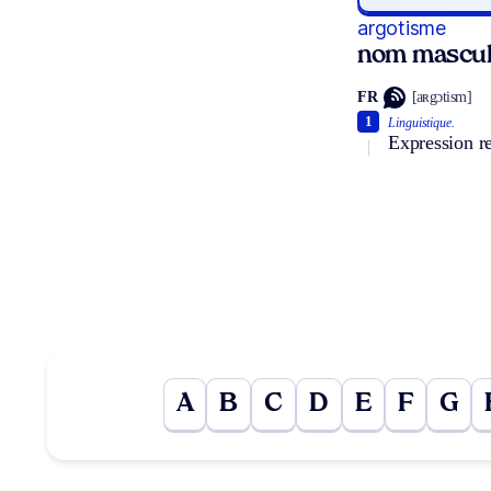
argotisme
nom mascul
FR
[aʀgɔtism]
1
Linguistique.
Expression re
A
B
C
D
E
F
G