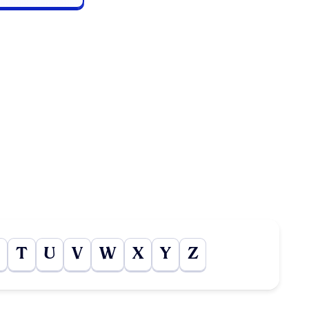
T
U
V
W
X
Y
Z