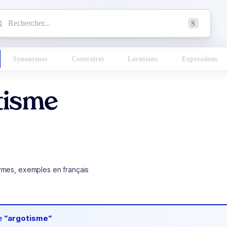
mmencez à chercher un mot dans le dictionnaire :
S
esults found.
Synonymes
Contraires
Locutions
Expressions
tisme
ymes, exemples en français
de
“argotisme“