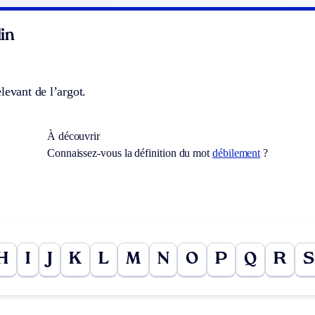
in
levant de l’argot.
À découvrir
Connaissez-vous la définition du mot
débilement
?
H
I
J
K
L
M
N
O
P
Q
R
S