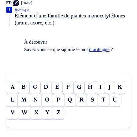
FR
[aʀase]
1
Botanique.
Élément d’une famille de plantes monocotylédones
(arum, acore, etc.).
À découvrir
Savez-vous ce que signifie le mot
plurilingue
?
A
B
C
D
E
F
G
H
I
J
K
L
M
N
O
P
Q
R
S
T
U
V
W
X
Y
Z