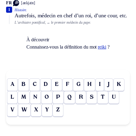
FR
[aʀkjatʀ]
1
Histoire.
Autrefois, médecin en chef d’un roi, d’une cour, etc.
L’archiatre pontifical,
→ le premier médecin du pape.
À découvrir
Connaissez-vous la définition du mot
reiki
?
A
B
C
D
E
F
G
H
I
J
K
L
M
N
O
P
Q
R
S
T
U
V
W
X
Y
Z