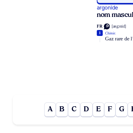
argonide
nom mascul
FR
[aʀgɔnid]
1
Chimie.
Gaz rare de l’
A
B
C
D
E
F
G