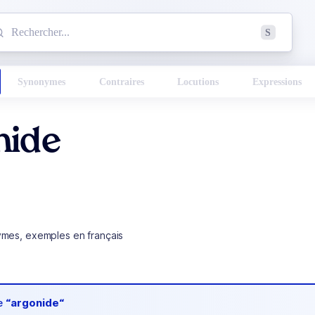
mmencez à chercher un mot dans le dictionnaire :
S
esults found.
Synonymes
Contraires
Locutions
Expressions
nide
ymes, exemples en français
de
“argonide“