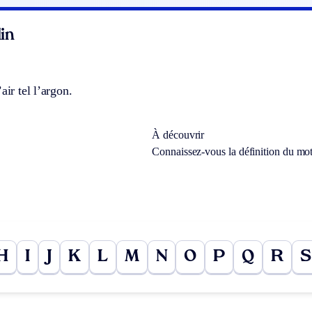
in
air tel l’argon.
À découvrir
Connaissez-vous la définition du mo
H
I
J
K
L
M
N
O
P
Q
R
S