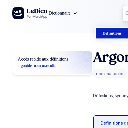
Aller au contenu
Co
Dictionnaire
0
r
Définitions
Argo
Accès rapide aux définitions
argonide, nom masculin
nom masculin
Définitions, synon
Définitions 