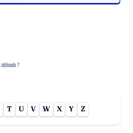
t
défends
?
T
U
V
W
X
Y
Z